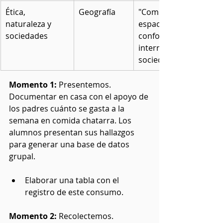
Ética, 
Geografía
"Comprende que el 
naturaleza y 
espacio geográfico se 
sociedades
conforma de 
interrelaciones 
sociedad-naturaleza".
Momento 1: 
Presentemos. 
Documentar en casa con el apoyo de 
los padres cuánto se gasta a la 
semana en comida chatarra. Los 
alumnos presentan sus hallazgos 
para generar una base de datos 
grupal.
Elaborar una tabla con el 
registro de este consumo.
Momento 2:
 Recolectemos. 