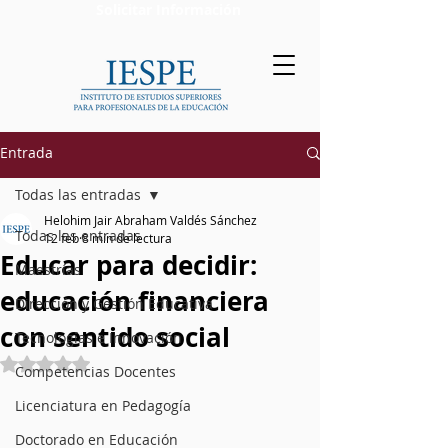
Solicitar Información
Entrada
Todas las entradas
Helohim Jair Abraham Valdés Sánchez
Todas las entradas
12 feb
8 min de lectura
Educar para decidir:
Maestrías
educación financiera
Dirección y Gestión Educativa
con sentido social
Tecnologías e Innovación
Obtuvo NaN de 5 estrellas.
Competencias Docentes
Licenciatura en Pedagogía
Doctorado en Educación