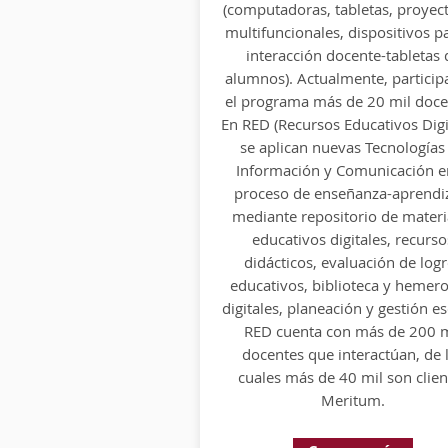
(computadoras, tabletas, proyect
(computadoras, tabletas, proyect
multifuncionales, dispositivos pa
multifuncionales, dispositivos pa
interacción docente-tabletas 
interacción docente-tabletas 
alumnos). Actualmente, particip
alumnos). Actualmente, particip
el programa más de 20 mil doce
el programa más de 20 mil doce
En RED (Recursos Educativos Digi
En red (Recursos Educativos Digi
se aplican nuevas Tecnologías
se aplican nuevas Tecnologías
Información y Comunicación e
Información y Comunicación e
proceso de enseñanza - aprendi
proceso de enseñanza-aprendi
mediante repositorio de materi
mediante repositorio de materi
educativos digitales, recurso
educativos digitales, recurso
didácticos, evaluación de log
didácticos, evaluación de log
educativos, biblioteca y hemer
educativos, biblioteca y hemer
digitales, planeación y gestión es
digitales, planeación y gestión es
RED cuenta con más de 200 m
red cuenta con más de 200 m
docentes que interactúan, de 
docentes que interactúan, de 
cuales más de 40 mil son clien
cuales más de 40 mil son clien
Meritum.
Meritum.