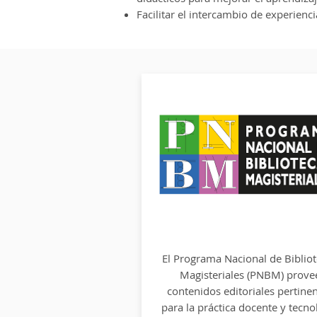
Facilitar el intercambio de experienc
El Programa Nacional de Biblio
El Programa Nacional de Biblio
Magisteriales (PNBM) prove
Magisteriales (pnbm) prove
contenidos editoriales pertine
contenidos editoriales pertine
para la práctica docente y tecno
para la práctica docente y tecno