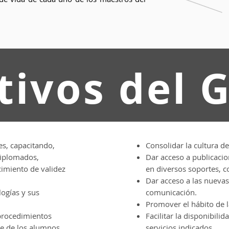
tivos del 
s, capacitando,
Consolidar la cultura de
diplomados,
Dar acceso a publicacio
cimiento de validez
en diversos soportes, co
Dar acceso a las nuevas
logías y sus
comunicación.
Promover el hábito de l
 procedimientos
Facilitar la disponibili
je de los alumnos.
servicios indicados.