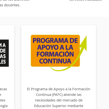
ias docentes.
tecas
tecas
El Programa de Apoyo a la Formación
El Programa de Apoyo a la Formación
e
e
Continua (PAFC) atiende las
Continua (pafc) atiende las
ntes
ntes
necesidades del mercado de
necesidades del mercado de
logía
logía
Educación Superior mediante
Educación Superior mediante