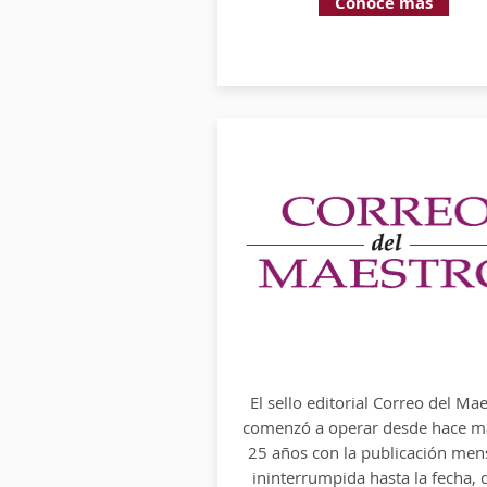
Conoce más
Conoce más
El sello editorial Correo del Ma
El sello editorial Correo del Ma
comenzó a operar desde hace m
comenzó a operar hace 22 años 
25 años con la publicación men
publicación mensual, ininterru
ininterrumpida hasta la fecha, d
hasta la fecha, de la revista Corr