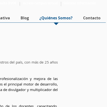
sulta RVOE
Acceso campus virtual
Solicitar Información
ativa
Blog
¿Quiénes Somos?
Contacto
tros del país, con más de 25 años
rofesionalización y mejora de las
s el principal motor de desarrollo,
za de divulgador y multiplicador del
ño de los docentes, capacitando,