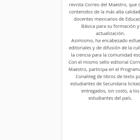
revista Correo del Maestro, que 
Maestro, que ofrece contenidos 
contenidos de la más alta calidad
más alta calidad a los docent
docentes mexicanos de Educac
mexicanos de Educación Básica
Básica para su formación y
su formación y actualización
actualización.
Asimismo, ha encabezado esfue
Asimismo, ha encabezado esfue
editoriales y de difusión de la cul
editoriales y de difusión de la cul
la ciencia para la comunidad esc
la ciencia para la comunidad esc
Con el mismo sello editorial Corr
Con el mismo sello editorial Corr
Maestro, participa en el Program
Maestro, participa en el Program
Conaliteg de libros de texto p
Conaliteg de libros de texto p
estudiantes de Secundaria licitad
estudiantes de Secundaria licitad
entregados, sin costo, a los
entregados, sin costo, a los
estudiantes del país.
estudiantes del país.
Conoce más