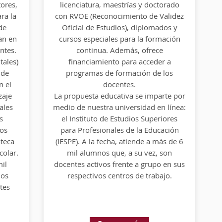
ores,
ores,
licenciatura, maestrías y doctorado
licenciatura, maestrías y doctorado
ra la
ra la
con RVOE (Reconocimiento de Validez
con rvoe (Reconocimiento de Validez
de
de
Oficial de Estudios), diplomados y
Oficial de Estudios), diplomados y
an en
an en
cursos especiales para la formación
cursos especiales para la formación
ntes.
ntes.
continua. Además, ofrece
continua. Además, ofrece
tales)
tales)
financiamiento para acceder a
financiamiento para acceder a
 de
 de
programas de formación de los
programas de formación de los
n el
n el
docentes.
docentes.
zaje
zaje
La propuesta educativa se imparte por
La propuesta educativa se imparte por
ales
ales
medio de nuestra universidad en línea:
medio de nuestra universidad en línea:
s
s
el Instituto de Estudios Superiores
el Instituto de Estudios Superiores
ros
ros
para Profesionales de la Educación
para Profesionales de la Educación
oteca
oteca
(IESPE). A la fecha, atiende a más de 6
(iespe). A la fecha, atiende a más de 6
colar.
colar.
mil alumnos que, a su vez, son
mil alumnos que, a su vez, son
il
il
docentes activos frente a grupo en sus
docentes activos frente a grupo en sus
los
los
respectivos centros de trabajo.
respectivos centros de trabajo.
tes
tes
Conoce más