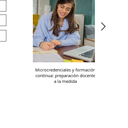
Co
Ap
Ac
Of
Av
Té
Microcredenciales y formación
¿Seguro que 
continua: preparación docente
extraño caso 
In
a la medida
recu
Pol
Re
Pr