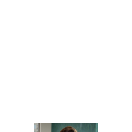
Fecha de otorgamiento: 15-12-2020
Ver RVOE
edes dar clic en los enlaces que se encuentran arriba o consultarl
página oficial de la SEP, siguiendo estos pasos:
na
https://sirvoes.sep.gob.mx/sirvoes/mvc/consultas
queda, llenar únicamente los siguientes campos:
E a consultar)
va:
Estado de México (si el RVOE comienza con 2020) o Ciudad de 
n 2015)
ín
Noticias
E
Pr