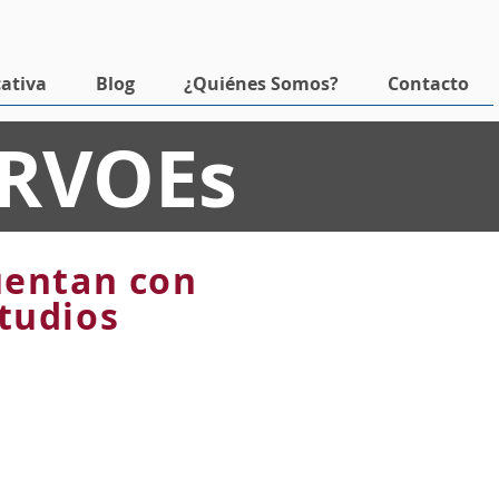
sulta RVOE
Acceso campus virtual
Solicitar Información
ativa
Blog
¿Quiénes Somos?
Contacto
 RVOEs
uentan con
studios