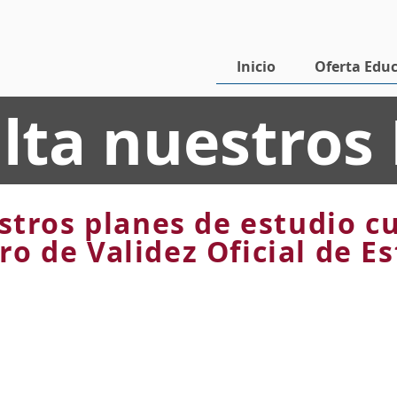
Con
Inicio
Oferta Educ
lta nuestros
stros planes de estudio c
ro de Validez Oficial de E
Clave de Centro de Trabajo (CCT)
09PSU0402Y
Licenciatura en Pedagogía
RVOE No. 20200753