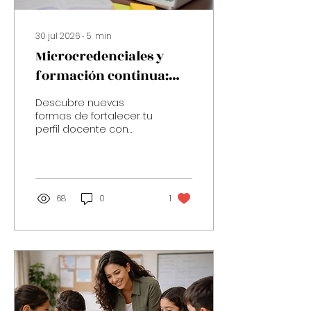
30 jul 2026
∙
5
min
Microcredenciales y
formación continua:
preparación docente a
Descubre nuevas
la medida
formas de fortalecer tu
perfil docente con
formación flexible,
certificaciones y
aprendizaje continuo.
68
0
1