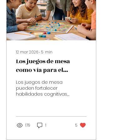
12 mar 2026
∙
5
min
Los juegos de mesa
como vía para el
desarrollo de
Los juegos de mesa
habilidades en el aula
pueden fortalecer
habilidades cognitivas,
sociales y
emocionales en el
aula, promoviendo
aprendizaje activo y
reflexión.
179
1
5