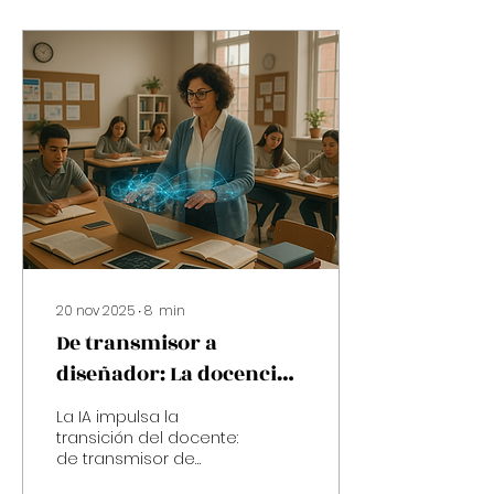
20 nov 2025
∙
8
min
De transmisor a
diseñador: La docencia
en la era de la IA
La IA impulsa la
transición del docente:
de transmisor de
contenidos a