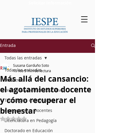
Solicitar Información
Entrada
Todas las entradas
Susana Garduño Soto
Todas las entradas
19 feb
5 min de lectura
Más allá del cansancio:
Maestrías
el agotamiento docente
Dirección y Gestión Educativa
y cómo recuperar el
Tecnologías e Innovación
bienestar
Competencias Docentes
Obtuvo NaN de 5 estrellas.
Licenciatura en Pedagogía
Doctorado en Educación