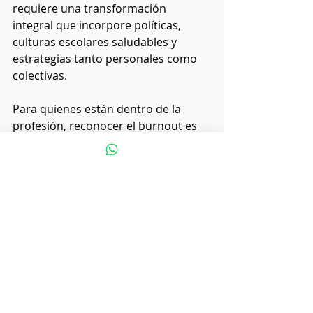
requiere una transformación 
integral que incorpore políticas, 
culturas escolares saludables y 
estrategias tanto personales como 
colectivas.
Para quienes están dentro de la 
profesión, reconocer el burnout es 
el primer paso. Pedir ayuda, 
establecer límites, compartir 
experiencias con colegas y practicar 
el autocuidado son acciones 
fundamentales. Para las 
instituciones, crear espacios de 
trabajo que respeten la biología, la 
psicología y las necesidades 
humanas —en vez de imponer una 
cultura constante de urgencia— es 
un imperativo si queremos que la 