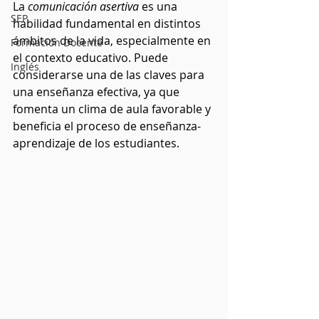
La 
comunicación asertiva
 es una 
SEP
habilidad fundamental en distintos 
ámbitos de la vida, especialmente en 
Formación Docente
el contexto educativo. Puede 
Inglés
considerarse una de las claves para 
una enseñanza efectiva, ya que 
fomenta un clima de aula favorable y 
beneficia el proceso de enseñanza-
aprendizaje de los estudiantes.