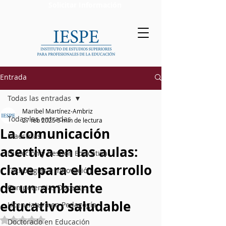
Solicitar Información
Entrada
Todas las entradas
Maribel Martínez-Ambriz
Todas las entradas
27 feb 2025
5 min de lectura
La comunicación
Maestrías
asertiva en las aulas:
Dirección y Gestión Educativa
clave para el desarrollo
Tecnologías e Innovación
de un ambiente
Competencias Docentes
educativo saludable
Licenciatura en Pedagogía
Obtuvo NaN de 5 estrellas.
Doctorado en Educación