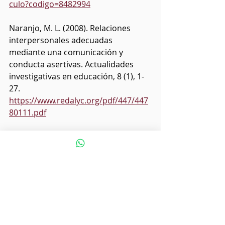
culo?codigo=8482994
Naranjo, M. L. (2008). Relaciones 
interpersonales adecuadas 
mediante una comunicación y 
conducta asertivas. Actualidades 
investigativas en educación, 8 (1), 1-
27. 
https://www.redalyc.org/pdf/447/447
80111.pdf
Rojas-Marcos, L. (2023). Convivir y 
compartir. Claves para relacionarte 
saludablemente con los demás y 
contigo. Debolsillo.
Bibliografía
Aprendemos juntos 2030. (25 de 