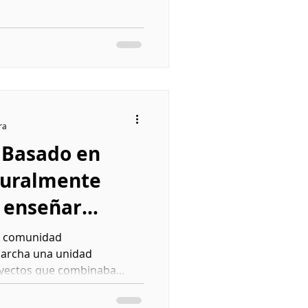
ra
 Basado en
lturalmente
a enseñar
sicas
a comunidad
archa una unidad
oyectos que combinaba