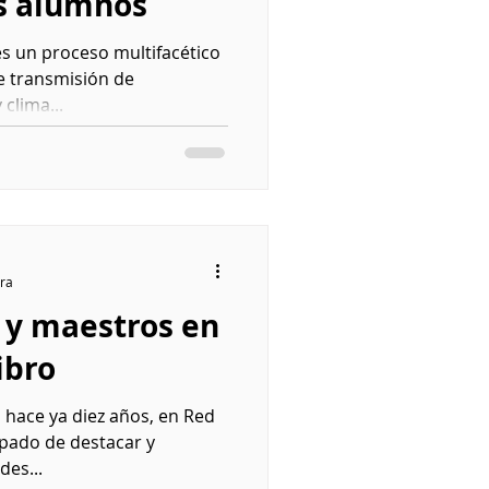
os alumnos
s un proceso multifacético
le transmisión de
clima...
ura
 y maestros en
ibro
 hace ya diez años, en Red
pado de destacar y
des...