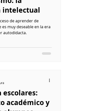
smo: la
 intelectual
oceso de aprender de
 es muy deseable en la era
r autodidacta.
tura
a escolares:
ito académico y