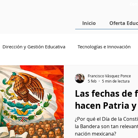
Con
Inicio
Oferta Educ
Dirección y Gestión Educativa
Tecnologías e Innovación
cenciatura en Pedagogía
Doctorado en Educación
SEP
Francisco Vásquez Ponce
5 feb
5 min de lectura
Las fechas de 
hacen Patria y
¿Por qué el Día de la Const
la Bandera son tan relevant
nación mexicana?