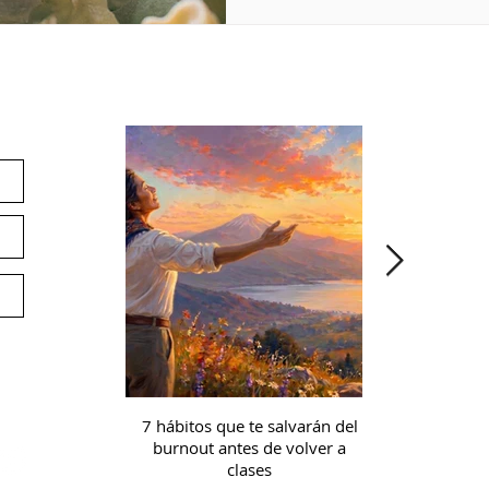
ín
Noticias
E
Pr
Co
Ap
Ac
Of
Av
Té
7 hábitos que te salvarán del
Microcredencia
burnout antes de volver a
continua: prep
In
clases
a la 