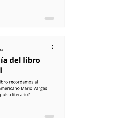
ura
ía del libro
l
Libro recordamos al
americano Mario Vargas
pulso literario?