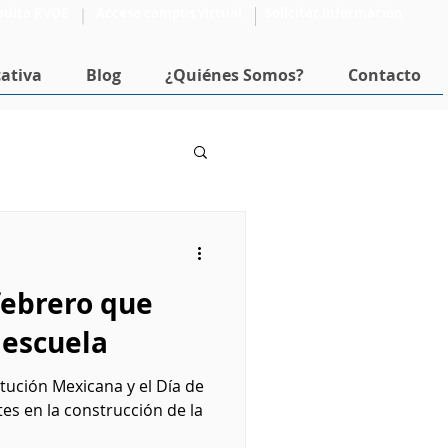
sulta RVOE
Acceso campus virtual
Solicitar Información
ativa
Blog
¿Quiénes Somos?
Contacto
Formación Docente
febrero que
 escuela
itución Mexicana y el Día de
es en la construcción de la