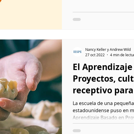
Nancy Keller y Andrew Wild
27 oct 2022
4 min de lectu
El Aprendizaje
Proyectos, cu
receptivo par
habilidades bá
La escuela de una pequeñ
estadounidense puso en m
Aprendizaje Basado en Pr
ciencias,...