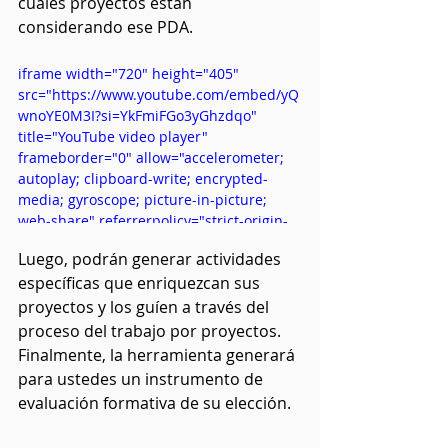
cuáles proyectos están 
considerando ese PDA.
iframe width="720" height="405" 
src="https://www.youtube.com/embed/yQ
wnoYE0M3I?si=YkFmiFGo3yGhzdqo" 
title="YouTube video player" 
frameborder="0" allow="accelerometer; 
autoplay; clipboard-write; encrypted-
media; gyroscope; picture-in-picture; 
web-share" referrerpolicy="strict-origin-
when-cross-origin" allowfullscreen>
Luego, podrán generar actividades 
</iframe
específicas que enriquezcan sus 
proyectos y los guíen a través del 
proceso del trabajo por proyectos. 
Finalmente, la herramienta generará 
para ustedes un instrumento de 
evaluación formativa de su elección.