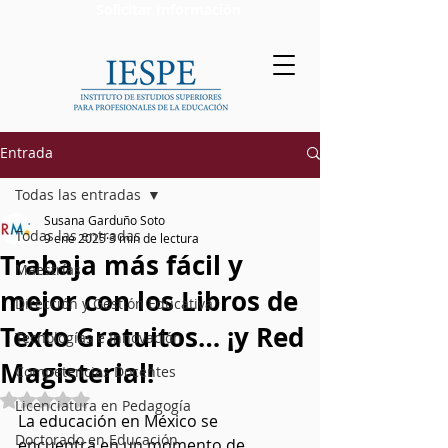
Solicitar Información
Entrada
Todas las entradas
Susana Garduño Soto
Todas las entradas
9 ene 2025
3 min de lectura
Trabaja más fácil y
Maestrías
mejor con los Libros de
Dirección y Gestión Educativa
Texto Gratuitos… ¡y Red
Tecnologías e Innovación
Magisterial!
Competencias Docentes
Obtuvo NaN de 5 estrellas.
Licenciatura en Pedagogía
La educación en México se 
Doctorado en Educación
encuentra en un momento de 