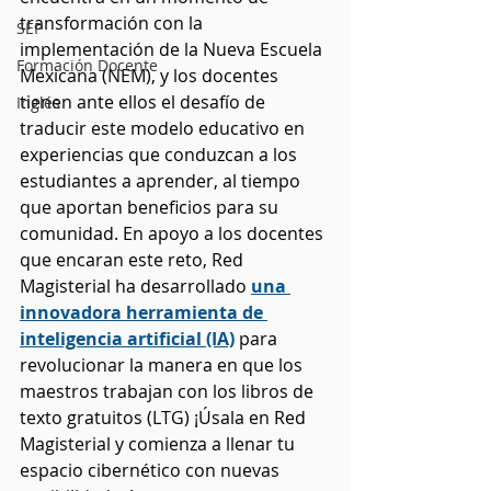
transformación con la 
SEP
implementación de la Nueva Escuela 
Formación Docente
Mexicana (NEM), y los docentes 
tienen ante ellos el desafío de 
Inglés
traducir este modelo educativo en 
experiencias que conduzcan a los 
estudiantes a aprender, al tiempo 
que aportan beneficios para su 
comunidad. En apoyo a los docentes 
que encaran este reto, Red 
Magisterial ha desarrollado 
una 
innovadora herramienta de 
inteligencia artificial (IA)
 para 
revolucionar la manera en que los 
maestros trabajan con los libros de 
texto gratuitos (LTG) ¡Úsala en Red 
Magisterial y comienza a llenar tu 
espacio cibernético con nuevas 