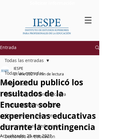
Solicitar Información
Entrada
Todas las entradas
IESPE
Todas las entradas
21 ene 2021
2 min de lectura
Mejoredu publicó los
Maestrías
resultados de la
Dirección y Gestión Educativa
Encuesta sobre
Tecnologías e Innovación
experiencias educativas
Competencias Docentes
durante la contingencia
Licenciatura en Pedagogía
Actualizado:
25 ene 2021
Doctorado en Educación