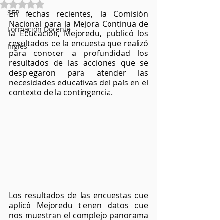
Obtuvo NaN de 5 estrellas.
SEP
En fechas recientes, la Comisión 
Nacional para la Mejora Continua de 
Formación Docente
la Educación, Mejoredu, publicó los 
resultados de la encuesta que realizó 
Inglés
para conocer a profundidad los 
resultados de las acciones que se 
desplegaron para atender las 
necesidades educativas del país en el 
contexto de la contingencia.
Los resultados de las encuestas que 
aplicó Mejoredu tienen datos que 
nos muestran el complejo panorama 