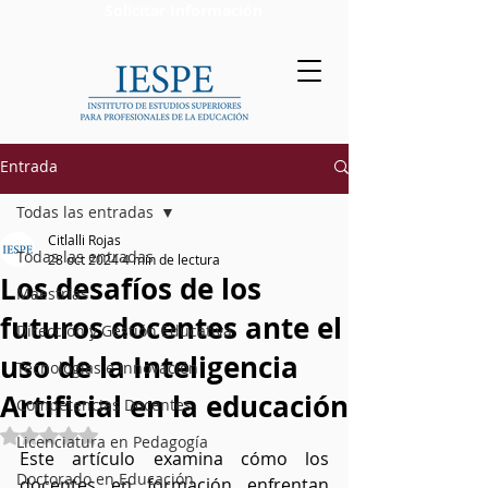
Solicitar Información
Entrada
Todas las entradas
Citlalli Rojas
Todas las entradas
28 oct 2024
4 min de lectura
Los desafíos de los
Maestrías
futuros docentes ante el
Dirección y Gestión Educativa
uso de la Inteligencia
Tecnologías e Innovación
Artificial en la educación
Competencias Docentes
Obtuvo NaN de 5 estrellas.
Licenciatura en Pedagogía
Este artículo examina cómo los 
Doctorado en Educación
docentes en formación enfrentan 