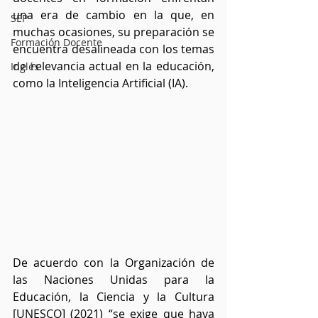
una era de cambio en la que, en 
SEP
muchas ocasiones, su preparación se 
Formación Docente
encuentra desalineada con los temas 
de relevancia actual en la educación, 
Inglés
como la Inteligencia Artificial (IA).
De acuerdo con la Organización de 
las Naciones Unidas para la 
Educación, la Ciencia y la Cultura 
[UNESCO] (2021) “se exige que haya 