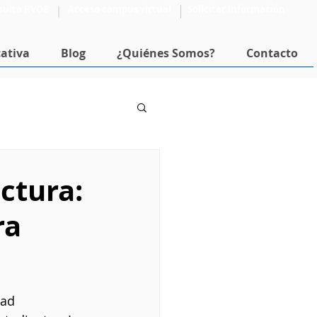
sulta RVOE
Acceso campus virtual
Solicitar Información
ativa
Blog
¿Quiénes Somos?
Contacto
Formación Docente
ctura:
ra
dad 