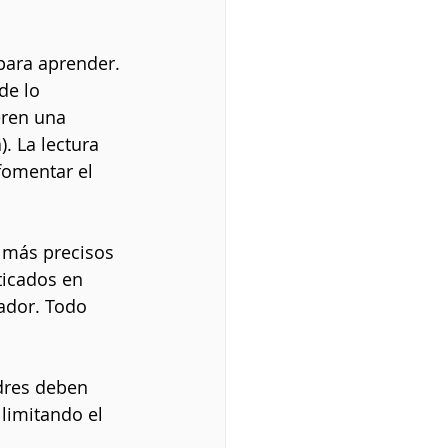
para aprender. 
de lo 
eren una 
). La lectura 
fomentar el 
 más precisos 
ticados en 
rador. Todo 
dres deben 
limitando el 