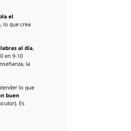
la el 
 lo que crea 
labras al día
, 
0 en 9-10 
nseñanza, la 
ntender lo que 
un buen 
cutor). Es 