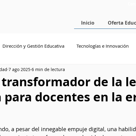
Con
Inicio
Oferta Educ
Dirección y Gestión Educativa
Tecnologías e Innovación
idad
7 ago 2025
6 min de lectura
cenciatura en Pedagogía
Doctorado en Educación
SEP
 transformador de la le
 para docentes en la e
estrellas.
endo, a pesar del innegable empuje digital, una habili