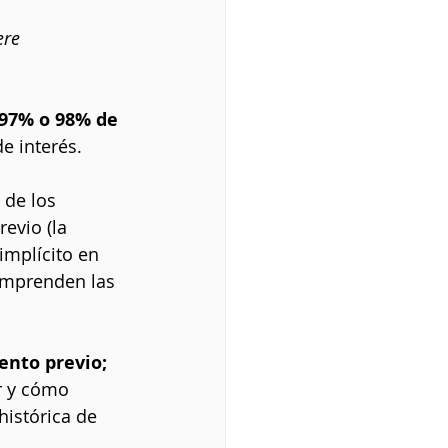
ere 
 97% o 98% de 
de interés.
 de los 
evio (la 
implícito en 
omprenden las 
ento previo;
r y cómo 
histórica de 