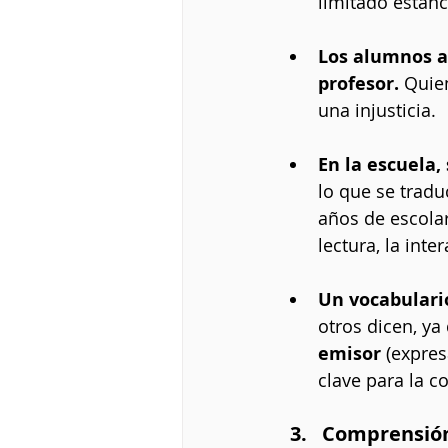
limitado estanc
Los alumnos a
profesor. 
Quie
una injusticia.
En la escuela
lo que se trad
años de escolar
lectura, la inte
Un vocabulari
otros dicen, ya
emisor 
(expres
clave para la c
Comprensión 