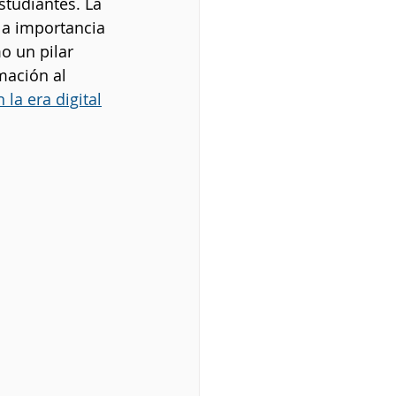
tudiantes. La 
 la importancia 
o un pilar 
mación al 
 la era digital