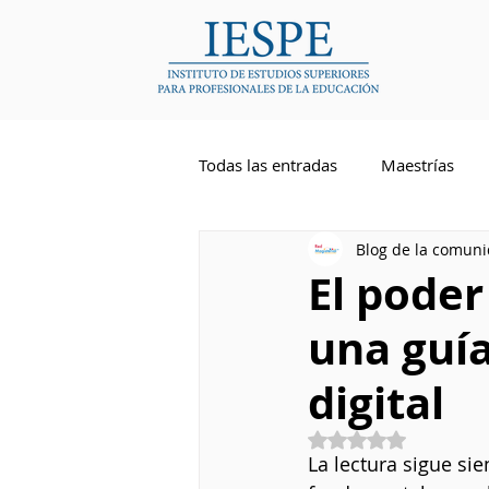
Todas las entradas
Maestrías
Blog de la comun
Competencias Docentes
Li
El poder
una guía
Inglés
digital
Obtuvo NaN de 5 
La lectura sigue si