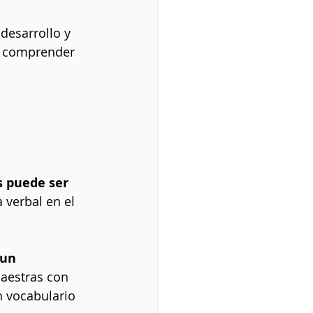
desarrollo y 
n comprender 
s puede ser 
 verbal en el 
 un 
maestras con 
n vocabulario 