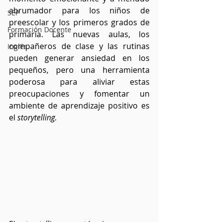
abrumador para los niños de 
SEP
preescolar y los primeros grados de 
Formación Docente
primaria. Las nuevas aulas, los 
compañeros de clase y las rutinas 
Inglés
pueden generar ansiedad en los 
pequeños, pero una herramienta 
poderosa para aliviar estas 
preocupaciones y fomentar un 
ambiente de aprendizaje positivo es 
el 
storytelling.