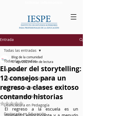
Solicitar Información
Entrada
Todas las entradas
Blog de la comunidad
Todas las entradas
17 ago 2023
4 min de lectura
El poder del storytelling:
Maestrías
12 consejos para un
Dirección y Gestión Educativa
regreso a clases exitoso
Tecnologías e Innovación
contando historias
Competencias Docentes
Obtuvo NaN de 5 estrellas.
Licenciatura en Pedagogía
El regreso a la escuela es un 
Doctorado en Educación
momento emocionante y a menudo 