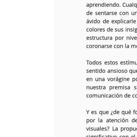
aprendiendo. Cualqu
de sentarse con un 
ávido de explicarle
colores de sus insig
estructura por nive
coronarse con la m
Todos estos estímul
sentido ansioso que
en una vorágine p
nuestra premisa s
comunicación de c
Y es que ¿de qué f
por la atención d
visuales? La prop
significativo con e