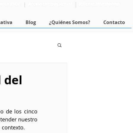
sulta RVOE
Acceso campus virtual
Solicitar Información
ativa
Blog
¿Quiénes Somos?
Contacto
Formación Docente
l del
o de los cinco 
tender nuestro 
 contexto.