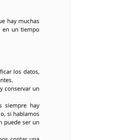
que hay muchas 
 en un tiempo 
car los datos, 
entes.
y conservar un 
s siempre hay 
o, si hablamos 
n puede ser un 
os contar una 