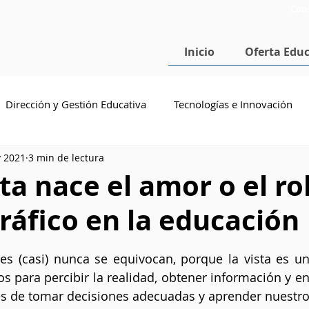
Con
Inicio
Oferta Educ
Dirección y Gestión Educativa
Tecnologías e Innovación
v 2021
3 min de lectura
cenciatura en Pedagogía
Doctorado en Educación
SEP
sta nace el amor o el ro
ráfico en la educación
estrellas.
es (casi) nunca se equivocan, porque la vista es un
 para percibir la realidad, obtener información y en
es de tomar decisiones adecuadas y aprender nuestro