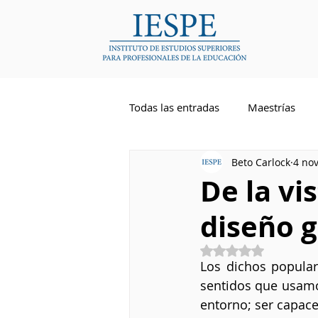
Todas las entradas
Maestrías
Beto Carlock
4 no
Competencias Docentes
Li
De la vi
diseño g
Inglés
Obtuvo NaN de 5 
Los dichos popular
sentidos que usamos
entorno; ser capac