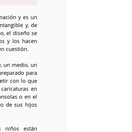
mación y es un 
tangible y, de 
, el diseño se 
s y los hacen 
en cuestión.
e, un medio, un 
preparado para 
tir con lo que 
aricaturas en 
nsolas o en el 
 de sus hijos 
 niños están 