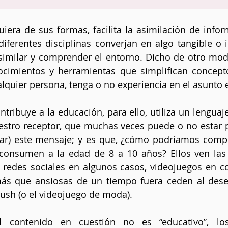
uiera de sus formas, facilita la asimilación de infor
iferentes disciplinas converjan en algo tangible o in
imilar y comprender el entorno. Dicho de otro modo
ocimientos y herramientas que simplifican concepto
ualquier persona, tenga o no experiencia en el asunto 
ntribuye a la educación, para ello, utiliza un lenguaj
estro receptor, que muchas veces puede o no estar 
car) este mensaje; y es que, ¿cómo podríamos compe
onsumen a la edad de 8 a 10 años? Ellos ven las c
 redes sociales en algunos casos, videojuegos en co
ás que ansiosas de un tiempo fuera ceden al deseo
ush (o el videojuego de moda).
l contenido en cuestión no es “educativo”, los