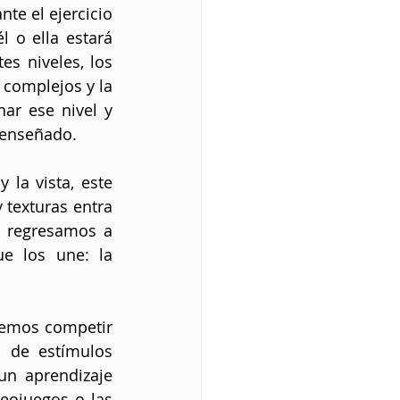
e el ejercicio 
 o ella estará 
s niveles, los 
 complejos y la 
ar ese nivel y 
 enseñado.
la vista, este 
texturas entra 
 regresamos a 
e los une: la 
emos competir 
 de estímulos 
n aprendizaje 
eojuegos o las 