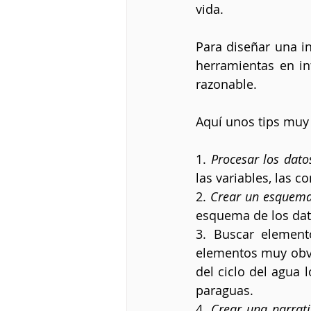
vida.
Para diseñar una i
herramientas en in
razonable.
Aquí unos tips muy 
1. 
Procesar los dato
las variables, las c
2.
 Crear un esquema
esquema de los dato
3. Buscar element
elementos muy obvio
del ciclo del agua
paraguas.
4. 
Crear una narrati