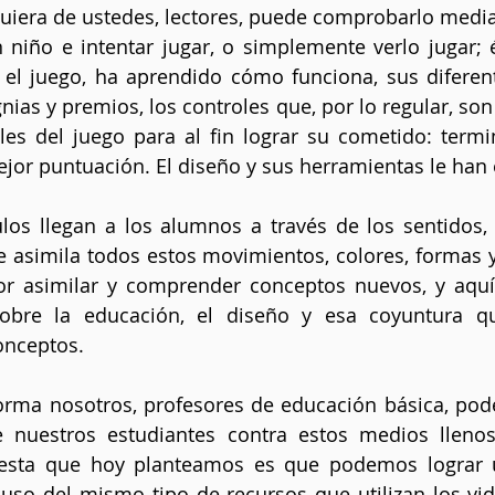
iera de ustedes, lectores, puede comprobarlo mediant
niño e intentar jugar, o simplemente verlo jugar; él
 el juego, ha aprendido cómo funciona, sus diferente
nias y premios, los controles que, por lo regular, son
les del juego para al fin lograr su cometido: termin
ejor puntuación. El diseño y sus herramientas le han
os llegan a los alumnos a través de los sentidos, y 
 asimila todos estos movimientos, colores, formas y 
or asimilar y comprender conceptos nuevos, y aquí
obre la educación, el diseño y esa coyuntura qu
onceptos.
orma nosotros, profesores de educación básica, pod
e nuestros estudiantes contra estos medios llenos
uesta que hoy planteamos es que podemos lograr u
l uso del mismo tipo de recursos que utilizan los vid