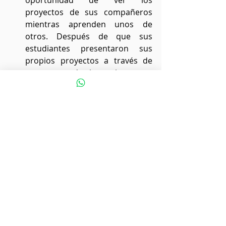
oportunidad de ver los 
proyectos de sus compañeros 
mientras aprenden unos de 
otros. Después de que sus 
estudiantes presentaron sus 
propios proyectos a través de 
screencasts de cinco minutos, se 
les pidió que dieran 
retroalimentación al menos a 
otros dos estudiantes en torno a 
sus screencast.
Con Google Sheets, los 
estudiantes proporcionaron 
comentarios a sus compañeros 
respondiendo las siguientes 
preguntas: ¿Qué cosa nueva 
aprendí sobre este tema?; ¿Qué 
me sorprendió?; ¿Qué me gustó 