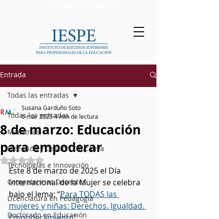
Solicitar Información
Entrada
Todas las entradas
Susana Garduño Soto
Todas las entradas
6 mar 2025
4 min de lectura
8 de marzo: Educación
Maestrías
para empoderar
Dirección y Gestión Educativa
Obtuvo NaN de 5 estrellas.
Tecnologías e Innovación
Este 8 de marzo de 2025 el Día 
Competencias Docentes
Internacional de la Mujer se celebra 
bajo el lema: “
Para TODAS las 
Licenciatura en Pedagogía
mujeres y niñas: Derechos. Igualdad. 
Doctorado en Educación
Empoderamiento
”.