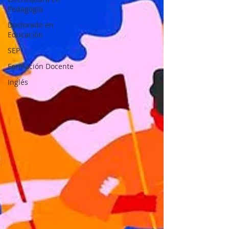
Pedagogía
Doctorado en
Educación
SEP
Formación Docente
Inglés