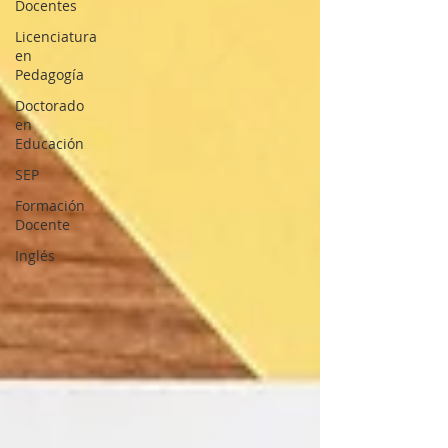
Docentes
Licenciatura
en
Pedagogía
Doctorado
en
Educación
SEP
Formación
Docente
Inglés