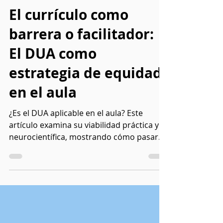
Maribel Martínez-Ambriz
16 jul
8 min de lectura
El currículo como
barrera o facilitador:
El DUA como
estrategia de equidad
en el aula
¿Es el DUA aplicable en el aula? Este
artículo examina su viabilidad práctica y
neurocientífica, mostrando cómo pasar
de los parches curriculares a aulas
totalmente accesibles.