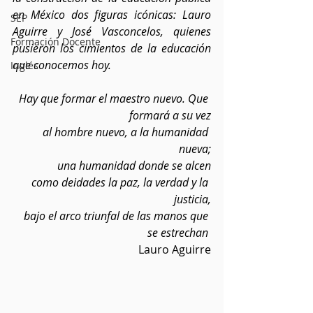
en México dos figuras icónicas: Lauro 
SEP
Aguirre y José Vasconcelos, quienes 
Formación Docente
pusieron los cimientos de la educación 
que conocemos hoy.
Inglés
Hay que formar el maestro nuevo. Que 
formará a su vez
 al hombre nuevo, a la humanidad 
nueva;
 una humanidad donde se alcen
 como deidades la paz, la verdad y la 
justicia,
 bajo el arco triunfal de las manos que 
se estrechan 
Lauro Aguirre