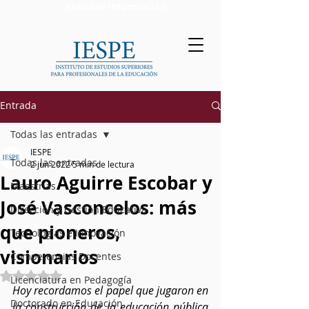
Solicitar Información
Entrada
Todas las entradas
IESPE
Todas las entradas
2 jun 2022
5 min de lectura
Lauro Aguirre Escobar y
Maestrías
José Vasconcelos: más
Dirección y Gestión Educativa
que pioneros,
Tecnologías e Innovación
visionarios
Competencias Docentes
Obtuvo NaN de 5 estrellas.
Licenciatura en Pedagogía
Hoy recordamos el papel que jugaron en 
Doctorado en Educación
la construcción de la educación pública 