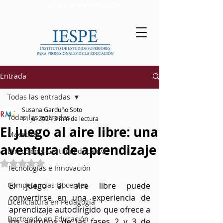
Solicitar Información
Entrada
Todas las entradas
Susana Garduño Soto
Todas las entradas
11 jul 2024
3 min de lectura
El juego al aire libre: una
Maestrías
aventura de aprendizaje
Dirección y Gestión Educativa
Obtuvo NaN de 5 estrellas.
Tecnologías e Innovación
Competencias Docentes
El juego al aire libre puede 
convertirse en una experiencia de 
Licenciatura en Pedagogía
aprendizaje autodirigido que ofrece a 
Doctorado en Educación
los alumnos de las fases 2 y 3 de 