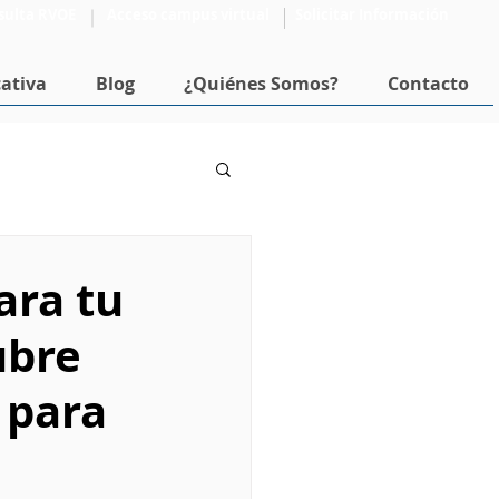
sulta RVOE
Acceso campus virtual
Solicitar Información
ativa
Blog
¿Quiénes Somos?
Contacto
Formación Docente
ara tu
ubre
 para