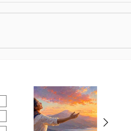
Cómo elegir el programa
4 cu
adecuado para tu
ayud
formación en el IESPE
habi
comu
alu
ín
Noticias
E
Pr
Co
Ap
Ac