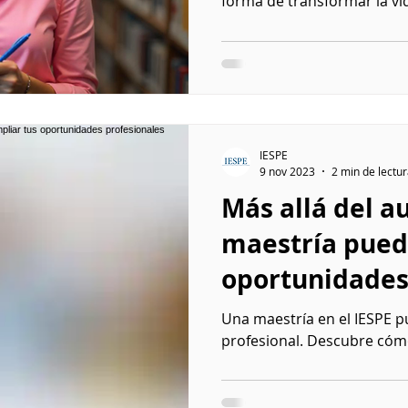
forma de transformar la vi
IESPE
9 nov 2023
2 min de lectu
Más allá del a
maestría pued
oportunidades
Una maestría en el IESPE p
profesional. Descubre cóm