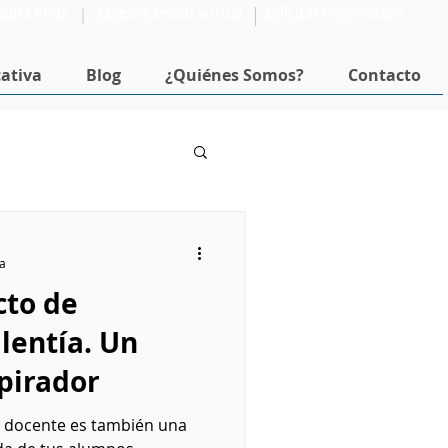
sulta RVOE
Acceso campus virtual
Solicitar Información
ativa
Blog
¿Quiénes Somos?
Contacto
Formación Docente
ra
cto de
lentía. Un
pirador
 docente es también una