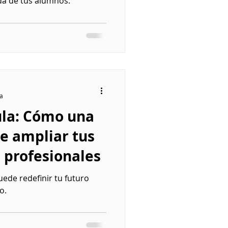
da de tus alumnos.
ra
ula: Cómo una
e ampliar tus
 profesionales
uede redefinir tu futuro
o.