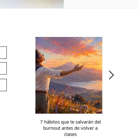
ín
Noticias
E
Pr
Co
Ap
Ac
Of
Av
Té
7 hábitos que te salvarán del
Microcredencia
burnout antes de volver a
continua: prep
In
clases
a la 