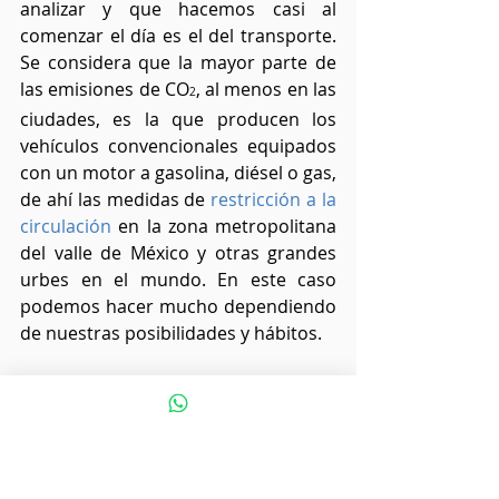
analizar y que hacemos casi al 
comenzar el día es el del transporte. 
Se considera que la mayor parte de 
las emisiones de CO
, al menos en las 
2
ciudades, es la que producen los 
vehículos convencionales equipados 
con un motor a gasolina, diésel o gas, 
de ahí las medidas de 
restricción a la 
circulación
en la zona metropolitana 
del valle de México y otras grandes 
urbes en el mundo. En este caso 
podemos hacer mucho dependiendo 
de nuestras posibilidades y hábitos. 
Si poseemos un vehículo y hacemos 
recorridos cortos podemos ir 
caminando o en bicicleta, de lo 
contrario optar por usar el 
transporte público. La idea es reducir 