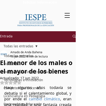
Solicitar Información
Entrada
Todas las entradas
Amado de Anda Bahena
Todas las entradas
16 jun 2022
8 min de lectura
El menor de los males o
Maestrías
el mayor de los bienes
Dirección y Gestión Educativa
Actualizado:
17 jun 2022
Tecnologías e Innovación
Obtuvo NaN de 5 estrellas.
Hace algunos años todavía se 
Competencias Docentes
debatía si el calentamiento global, y 
Licenciatura en Pedagogía
por ende el 
cambio climático
, eran 
Doctorado en Educación
una realidad o una fantasía creada 