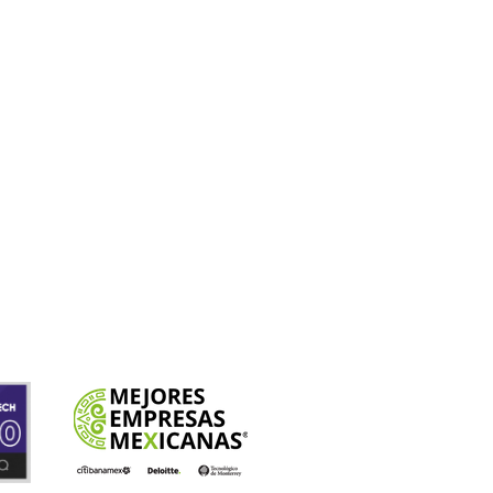
aración docente
extraño caso de los falsos
scripciones cursos
medida
recuerdos
ítica de Cookies
aliza tu pago en línea
imer congreso virtual