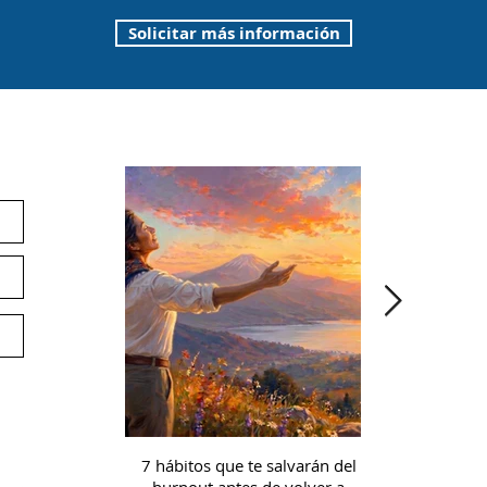
Solicitar más información
ín
Noticias
E
Pr
Co
Ap
Ac
Of
Av
Té
7 hábitos que te salvarán del
Microcredencia