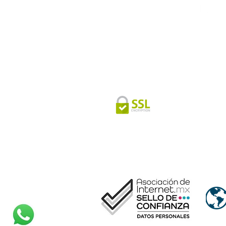
Síguenos
Estás en un sitio seguro que
tus datos mediante un cert
SSL