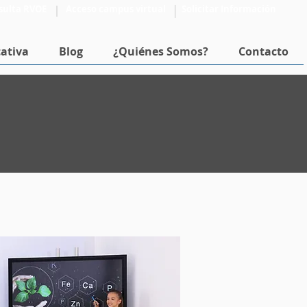
sulta RVOE
Acceso campus virtual
Solicitar Información
ativa
Blog
¿Quiénes Somos?
Contacto