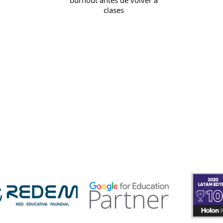
burnout antes de volver a
continua: prep
In
clases
a la 
Pol
Re
Pr
 protege
ificado