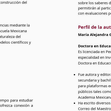
construcción del
sobre los saberes 
permitirán al parti
con evaluaciones p
encias mediante la
Perfil de la au
Escuela Mexicana
María Alejandra 
turaleza del
delos científicos y
Doctora en Educa
​Es licenciada en 
especialidad en Inv
Doctora en Educaci
Fue autora y editor
secundaria y bachi
para plataformas ed
públicos tales como
Academia Mexicana
tiempo para estudiar
Ha escrito diversos
ofrezca conexión a
Correo del Maestro 