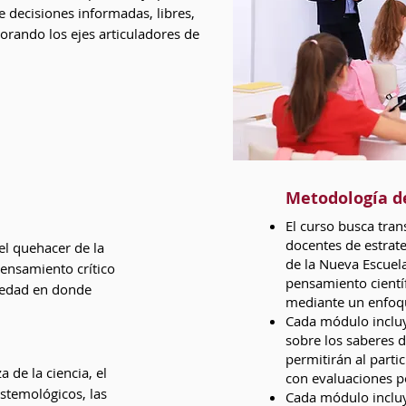
e decisiones informadas, libres,
orando los ejes articuladores de
Metodología d
El curso busca tran
docentes de estrate
el quehacer de la
de la Nueva Escuela
pensamiento crítico
pensamiento científ
iedad en donde
mediante un enfoqu
Cada módulo incluye
sobre los saberes 
permitirán al parti
a de la ciencia, el
con evaluaciones p
stemológicos, las
Cada módulo incluye