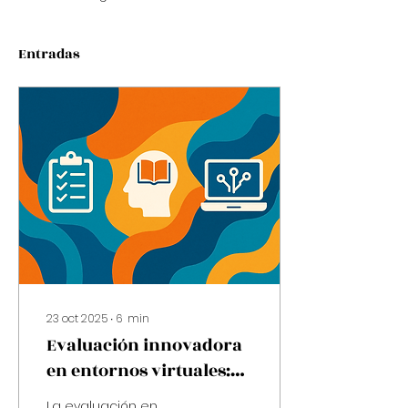
Entradas
23 oct 2025
∙
6
min
Evaluación innovadora
en entornos virtuales:
una lectura desde la
La evaluación en