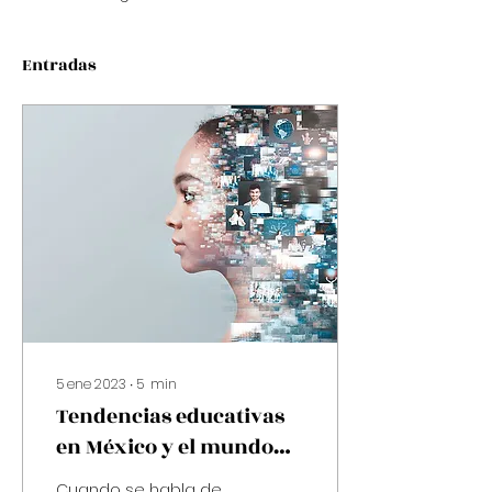
Entradas
5 ene 2023
∙
5
min
Tendencias educativas
en México y el mundo
para este 2023*
Cuando se habla de