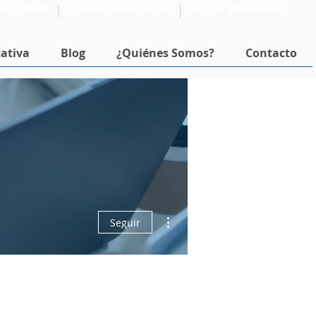
sulta RVOE
Acceso campus virtual
Solicitar Información
ativa
Blog
¿Quiénes Somos?
Contacto
Más acciones
Seguir