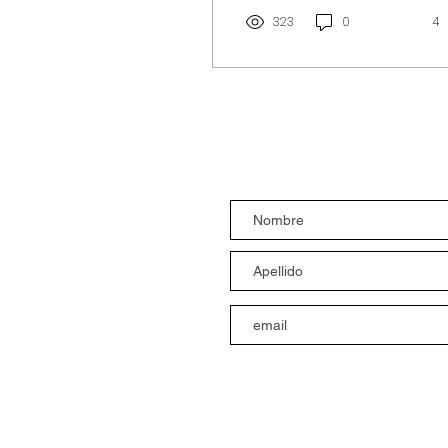
la ética y el
pensamiento crítico.
323
0
4
Suscríbete al bolet
Suscribirme