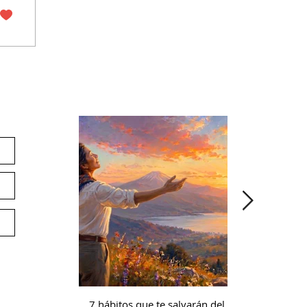
ín
Noticias
E
Pr
Co
Ap
Ac
Of
Av
Té
7 hábitos que te salvarán del
Microcredencia