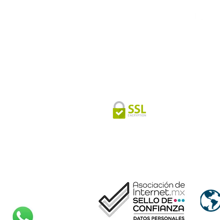
Síguenos
Estás en un sitio seguro que
tus datos mediante un cert
SSL