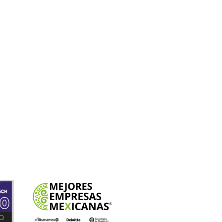
aración docente
extraño caso de los falsos
scripciones cursos
medida
recuerdos
ítica de Cookies
aliza tu pago en línea
imer congreso virtual