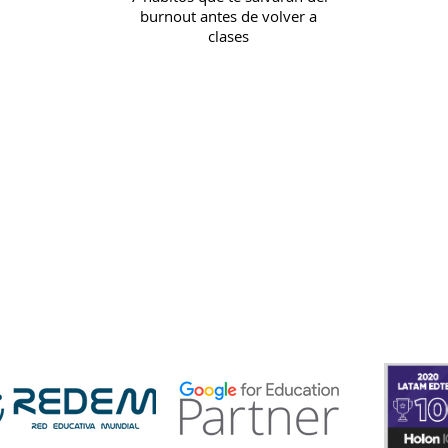
burnout antes de volver a
continua: prep
In
clases
a la 
Pol
Re
Pr
 protege
ificado