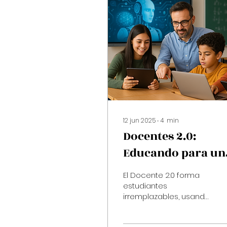
12 jun 2025
∙
4
min
Docentes 2.0:
Educando para un
futuro impulsado
El Docente 2.0 forma
por la IA
estudiantes
irremplazables, usando
la IA como aliada y
priorizando la empatía,