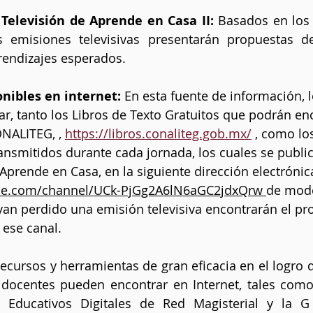
Televisión de Aprende en Casa II:
 Basados en los 
as emisiones televisivas presentarán propuestas de
rendizajes esperados.
nibles en internet: 
En esta fuente de información, 
r, tanto los Libros de Texto Gratuitos que podrán enc
NALITEG, , 
https://libros.conaliteg.gob.mx/
 , como l
ransmitidos durante cada jornada, los cuales se public
prende en Casa, en la siguiente dirección electrónica
be.com/channel/UCk-PjGg2A6lN6aGC2jdxQrw
de modo
an perdido una emisión televisiva encontrarán el pr
 ese canal.
recursos y herramientas de gran eficacia en el logro d
docentes pueden encontrar en Internet, tales como 
s Educativos Digitales de Red Magisterial y la G 