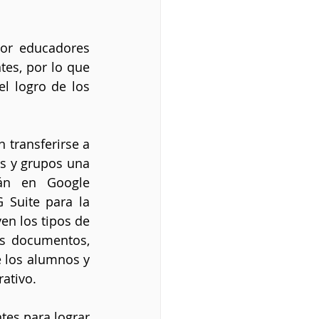
or educadores 
tes, por lo que 
l logro de los 
transferirse a 
 y grupos una 
án en Google 
Suite para la 
n los tipos de 
s documentos, 
 los alumnos y 
ativo.
es para lograr 