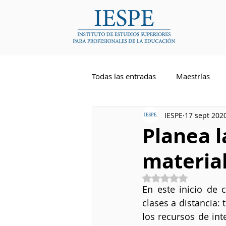
Todas las entradas
Maestrías
IESPE
17 sept 202
Competencias Docentes
Li
Planea l
material
Inglés
Obtuvo NaN de 5 
En este inicio de 
clases a distancia:
los recursos de int