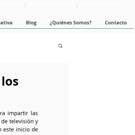
sulta RVOE
Acceso campus virtual
Solicitar Información
ativa
Blog
¿Quiénes Somos?
Contacto
Formación Docente
 los
a impartir las 
de televisión y 
este inicio de 