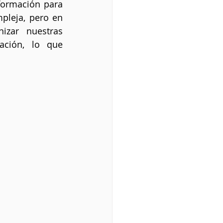
formación para 
leja, pero en 
zar nuestras 
ción, lo que 