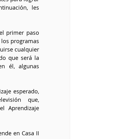
inuación, les 
el primer paso 
n los programas 
uirse cualquier 
do que será la 
n él, algunas 
zaje esperado, 
visión que, 
l Aprendizaje 
nde en Casa II 