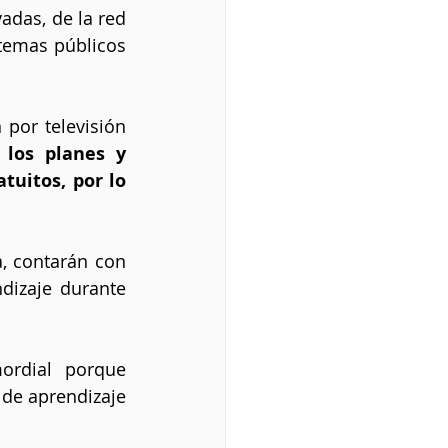
das, de la red 
temas públicos 
por televisión 
los planes y 
uitos, por lo 
, contarán con 
dizaje durante 
l porque 		    
 de aprendizaje 