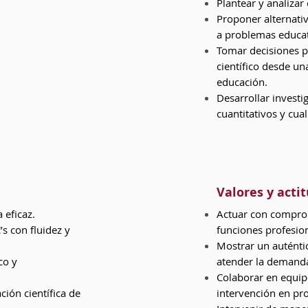
Plantear y analizar
Proponer alternativ
a problemas educat
Tomar decisiones pe
científico desde un
educación.
Desarrollar invest
cuantitativos y cual
Valores y acti
 eficaz.
Actuar con comprom
’s con fluidez y
funciones profesion
Mostrar un autént
co y
atender la demanda
Colaborar en equipo
ción científica de
intervención en pro