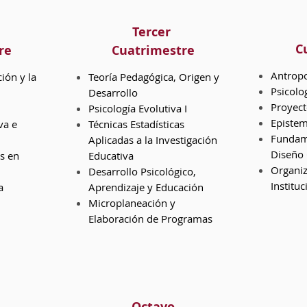
Tercer
C
re
Cuatrimestre
Antropo
ión y la
Teoría Pedagógica, Origen y
Psicolog
Desarrollo
Proyect
Psicología Evolutiva I
Epistem
va e
Técnicas Estadísticas
Fundame
Aplicadas a la Investigación
Diseño 
as en
Educativa
Organiz
Desarrollo Psicológico,
Institu
a
Aprendizaje y Educación
Microplaneación y
Elaboración de Programas
Octavo