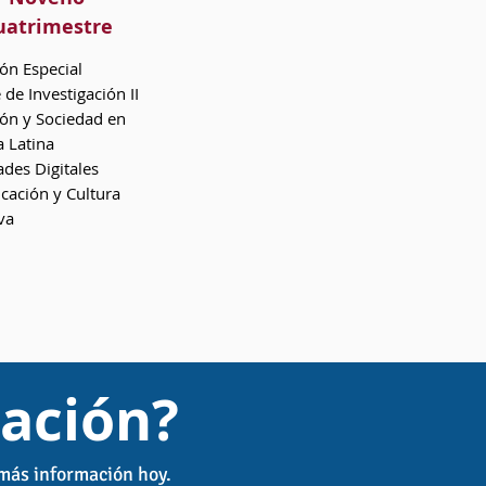
uatrimestre
ón Especial
 de Investigación II
ón y Sociedad en
 Latina
ades Digitales
ación y Cultura
va
ación?
 más información hoy.