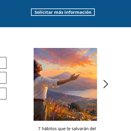
Solicitar más información
ín
Noticias
E
Pr
Co
Ap
Ac
Of
Av
Té
7 hábitos que te salvarán del
Microcredencia