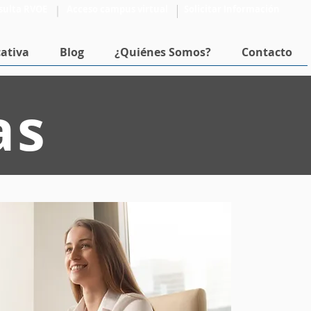
sulta RVOE
Acceso campus virtual
Solicitar Información
ativa
Blog
¿Quiénes Somos?
Contacto
as