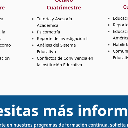
C
re
Cuatrimestre
Educaci
va
Tutoría y Asesoría
Reporte
Académica
Educaci
 la
Psicometría
América
o
Reporte de Investigación I
Habilid
 como
Análisis del Sistema
Comunic
Educativo
Educati
ación
Conflictos de Convivencia en
la Institución Educativa
sitas más inform
rte en nuestros programas de formación continua, solicita