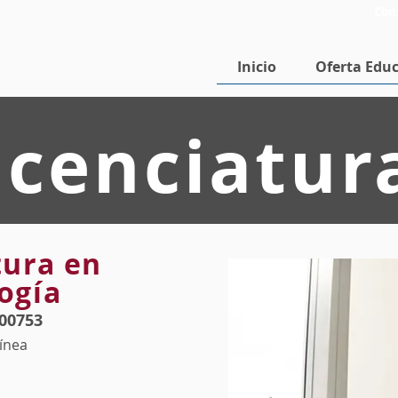
Con
Inicio
Oferta Educ
icenciatur
tura en
ogía
00753
ínea