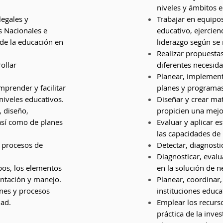
niveles y ámbitos e
legales y
Trabajar en equipo
s Nacionales e
educativo, ejercie
 de la educación en
liderazgo según se 
Realizar propuesta
ollar
diferentes necesid
Planear, implementa
mprender y facilitar
planes y programas 
niveles educativos.
Diseñar y crear ma
, diseño,
propicien una mejo
así como de planes
Evaluar y aplicar e
las capacidades de
s procesos de
Detectar, diagnosti
Diagnosticar, eval
pos, los elementos
en la solución de n
entación y manejo.
Planear, coordinar,
ones y procesos
instituciones educa
dad.
Emplear los recurs
práctica de la inves